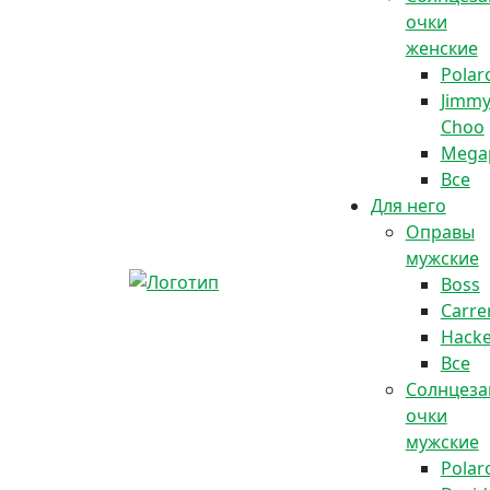
очки
женские
Polar
Jimm
Choo
Megap
Все
Для него
Оправы
мужские
Boss
Carre
Hacke
Все
Солнцез
очки
мужские
Polar