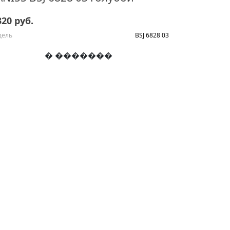
320 руб.
дель
BSJ 6828 03
� �������