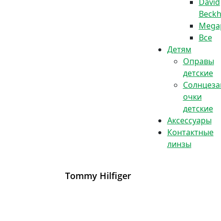
David
Beck
Megap
Все
Детям
Оправы
детские
Солнцез
очки
детские
Аксессуары
Контактные
линзы
Tommy Hilfiger