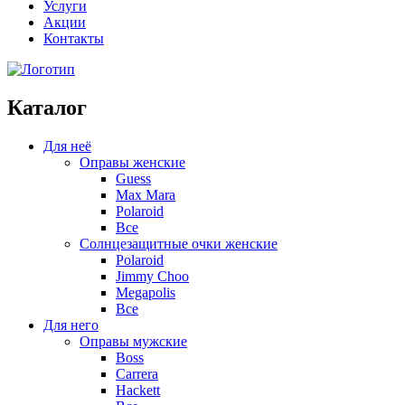
Услуги
Акции
Контакты
Каталог
Для неё
Оправы женские
Guess
Max Mara
Polaroid
Все
Солнцезащитные очки женские
Polaroid
Jimmy Choo
Megapolis
Все
Для него
Оправы мужские
Boss
Carrera
Hackett