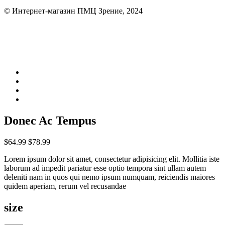
© Интернет-магазин ПМЦ Зрение, 2024
Donec Ac Tempus
$64.99
$78.99
Lorem ipsum dolor sit amet, consectetur adipisicing elit. Mollitia iste
laborum ad impedit pariatur esse optio tempora sint ullam autem
deleniti nam in quos qui nemo ipsum numquam, reiciendis maiores
quidem aperiam, rerum vel recusandae
size