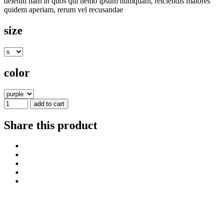
deleniti nam in quos qui nemo ipsum numquam, reiciendis maiores
quidem aperiam, rerum vel recusandae
size
color
add to cart
Share this product