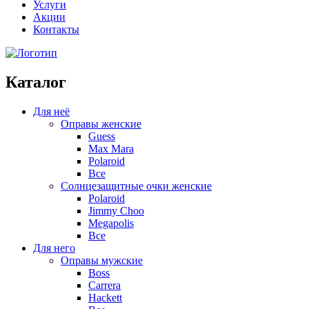
Услуги
Акции
Контакты
Каталог
Для неё
Оправы женские
Guess
Max Mara
Polaroid
Все
Солнцезащитные очки женские
Polaroid
Jimmy Choo
Megapolis
Все
Для него
Оправы мужские
Boss
Carrera
Hackett